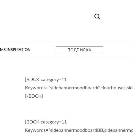
MS INSPIRATION
ПОДПИСКА
[BDCK category=11
Keywords=”sidebannermoodboardCHourhouses,si
[/BDCK]
[BDCK category=11
Keywords=”sidebannermoodboardBB,sidebannermo