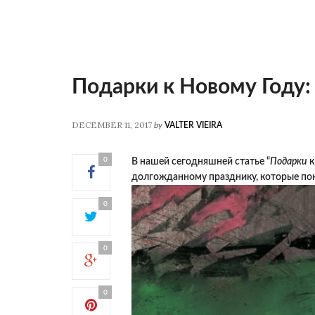
Подарки к Новому Году:
DECEMBER 11, 2017
by
VALTER VIEIRA
0
В нашей сегодняшней статье “
Подарки
к
долгожданному празднику, которые по
0
0
0