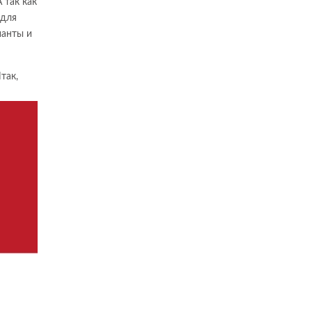
 так как
 для
ианты и
так,