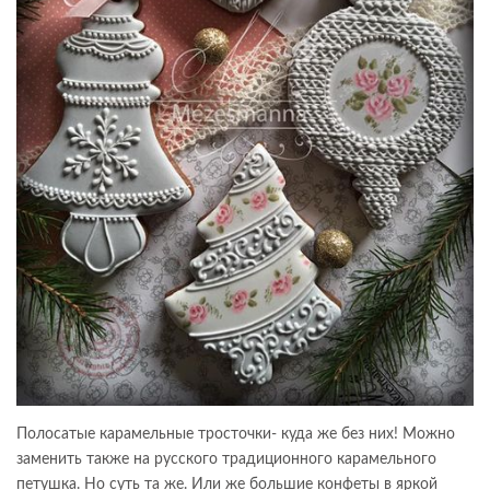
Полосатые карамельные тросточки- куда же без них! Можно
заменить также на русского традиционного карамельного
петушка. Но суть та же. Или же большие конфеты в яркой