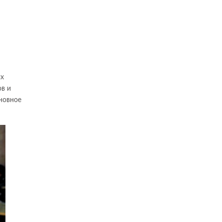
ых
ов и
новное