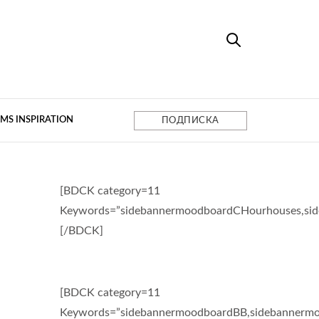
MS INSPIRATION
ПОДПИСКА
[BDCK category=11
Keywords=”sidebannermoodboardCHourhouses,si
[/BDCK]
[BDCK category=11
Keywords=”sidebannermoodboardBB,sidebannermo