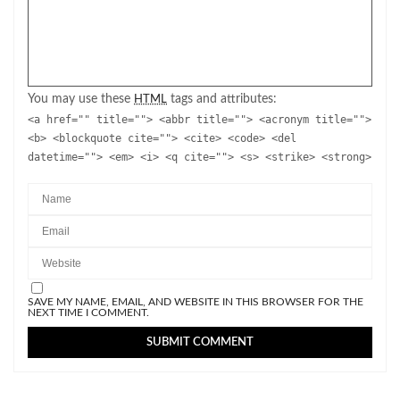
You may use these
tags and attributes:
HTML
<a href="" title=""> <abbr title=""> <acronym title="">
<b> <blockquote cite=""> <cite> <code> <del
datetime=""> <em> <i> <q cite=""> <s> <strike> <strong>
SAVE MY NAME, EMAIL, AND WEBSITE IN THIS BROWSER FOR THE
NEXT TIME I COMMENT.