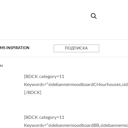
MS INSPIRATION
ПОДПИСКА
РЫ
[BDCK category=11
Keywords=”sidebannermoodboardCHourhouses,si
[/BDCK]
[BDCK category=11
Keywords=”sidebannermoodboardBB,sidebannermo