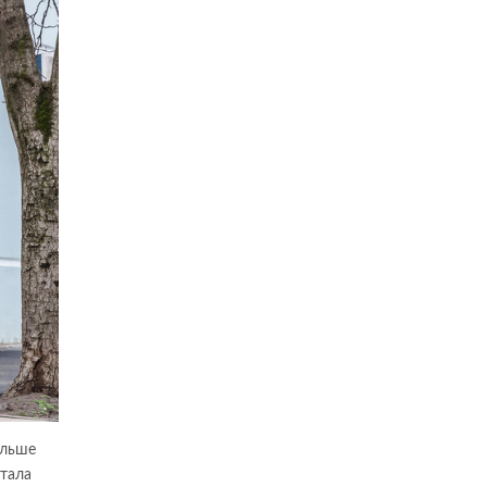
ольше
стала