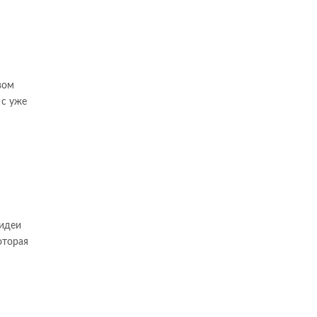
вом
 с уже
 идеи
оторая