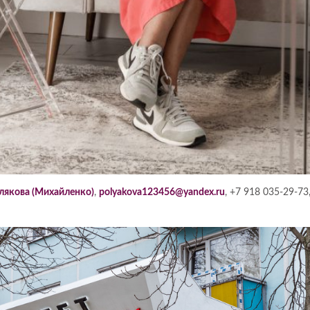
якова (Михайленко)
,
polyakova123456@yandex.ru
, +7 918 035-29-73