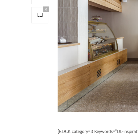
0
[BDCK category=3 Keywords=”DL-inspirat