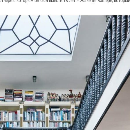
артнере с которым он был вместе 18 лет – Жаке де Башере, который