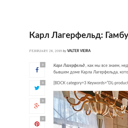
Карл Лагерфельд: Гамбу
FEBRUARY 28, 2019
by
VALTER VIEIRA
0
Карл Лагерфельд
, как мы все знаем, н
бывшем доме Карла Лагерфельда, кото
[BDCK category=3 Keywords=”DL-product,
0
0
0