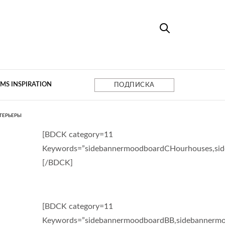
MS INSPIRATION
ПОДПИСКА
ТЕРЬЕРЫ
[BDCK category=11
Keywords=”sidebannermoodboardCHourhouses,si
[/BDCK]
[BDCK category=11
Keywords=”sidebannermoodboardBB,sidebannermo