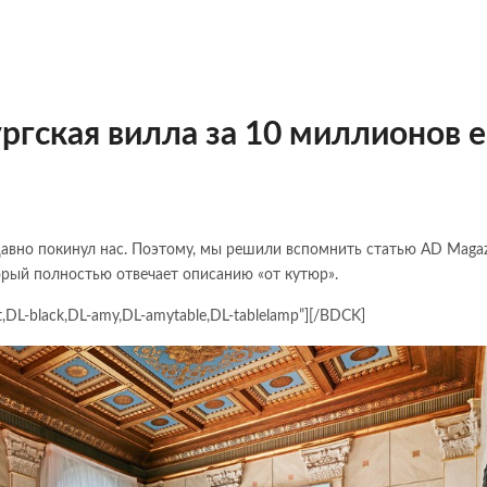
ргская вилла за 10 миллионов 
едавно покинул нас. Поэтому, мы решили вспомнить статью AD Magaz
рый полностью отвечает описанию «от кутюр».
DL-black,DL-amy,DL-amytable,DL-tablelamp”][/BDCK]