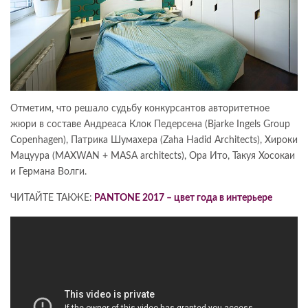
Отметим, что решало судьбу конкурсантов авторитетное
жюри в составе Андреаса Клок Педерсена (Bjarke Ingels Group
Copenhagen), Патрика Шумахера (Zaha Hadid Architects), Хироки
Мацуура (MAXWAN + MASA architects), Ора Ито, Такуя Хосокаи
и Германа Волги.
ЧИТАЙТЕ ТАКЖЕ:
PANTONE 2017 – цвет года в интерьере