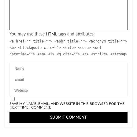
You may use these
tags and attributes:
HTML
<a href="" title=""> <abbr title=""> <acronym title="">
<b> <blockquote cite=""> <cite> <code> <del
datetime=""> <em> <i> <q cite=""> <s> <strike> <strong>
SAVE MY NAME, EMAIL, AND WEBSITE IN THIS BROWSER FOR THE
NEXT TIME I COMMENT.