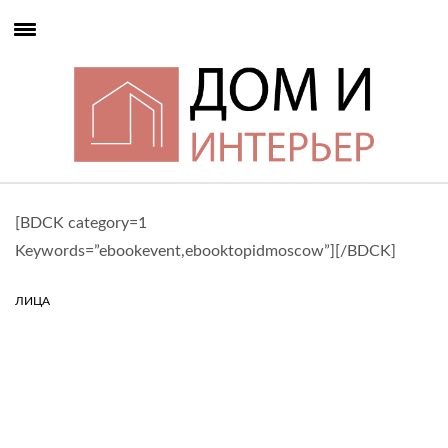
[BDCK category=1
Keywords=”ebookevent,ebooktopidmoscow”][/BDCK]
ЛИЦА