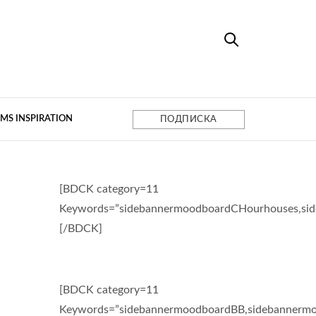
MS INSPIRATION
ПОДПИСКА
[BDCK category=11
Keywords=”sidebannermoodboardCHourhouses,si
[/BDCK]
[BDCK category=11
Keywords=”sidebannermoodboardBB,sidebannermo