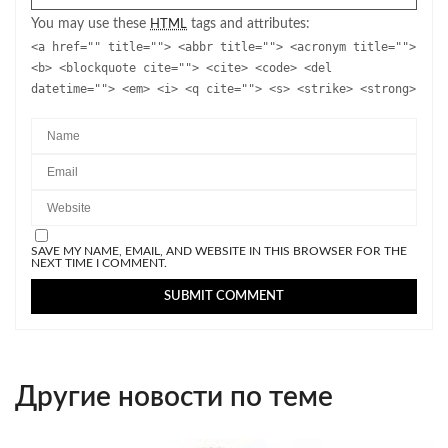
You may use these
tags and attributes:
HTML
<a href="" title=""> <abbr title=""> <acronym title="">
<b> <blockquote cite=""> <cite> <code> <del
datetime=""> <em> <i> <q cite=""> <s> <strike> <strong>
SAVE MY NAME, EMAIL, AND WEBSITE IN THIS BROWSER FOR THE
NEXT TIME I COMMENT.
Другие новости по теме