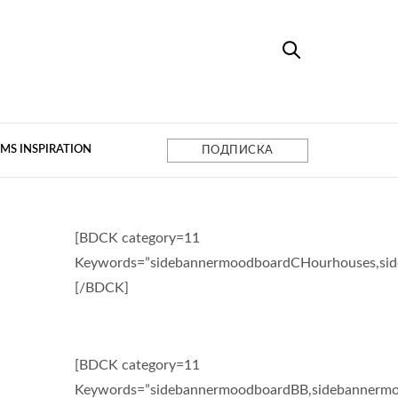
MS INSPIRATION
ПОДПИСКА
[BDCK category=11
Keywords=”sidebannermoodboardCHourhouses,si
[/BDCK]
[BDCK category=11
Keywords=”sidebannermoodboardBB,sidebannermo