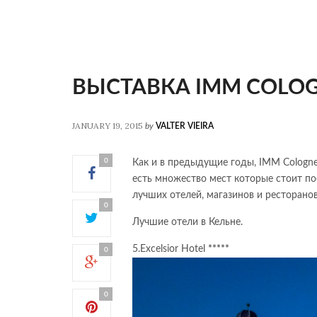
ВЫСТАВКА IMM COLOGNE
JANUARY 19, 2015
by
VALTER VIEIRA
0
Как и в предыдущие годы, IMM Cologne
есть множество мест которые стоит по
лучших отелей, магазинов и ресторанов
0
Лучшие отели в Кельне.
5.Excelsior Hotel
*****
0
0