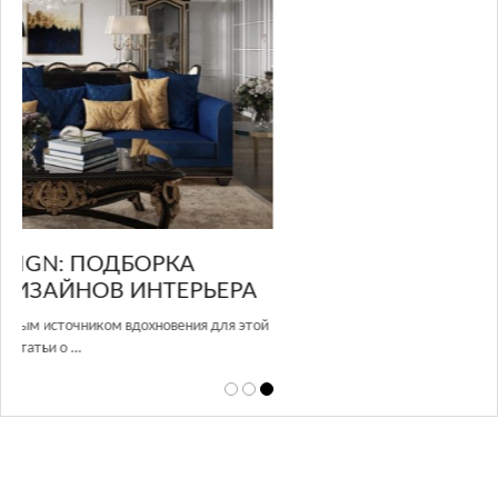
А
этой