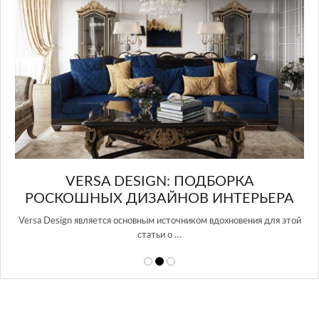
в Росси…
GN: ПОДБОРКА
АЙНОВ ИНТЕРЬЕРА
 источником вдохновения для этой
ьи о …