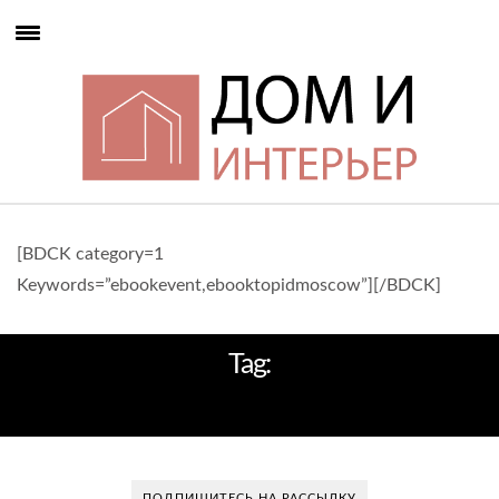
[BDCK category=1
Keywords=”ebookevent,ebooktopidmoscow”][/BDCK]
Tag:
ZARA
ПОДПИШИТЕСЬ НА РАССЫЛКУ