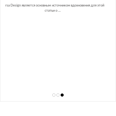
Glazov Design Group- это одна из лучших студий дизайна интерьера
 этой
в Росси…