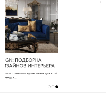
в Росси…
А
той