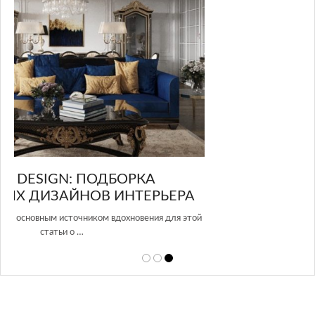
GLAZOV DESIGN GROUP – УНИКАЛЬНЫЙ
А
ПОДХОД К ДИЗАЙНУ
той
Glazov Design Group- это одна из лучших студий дизайна интерьера
в Росси…