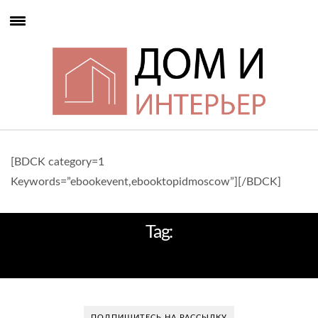
[BDCK category=1
Keywords=”ebookevent,ebooktopidmoscow”][/BDCK]
Tag:
STARWOOD HOTELS & RESORTS
ПОДПИШИТЕСЬ НА РАССЫЛКУ