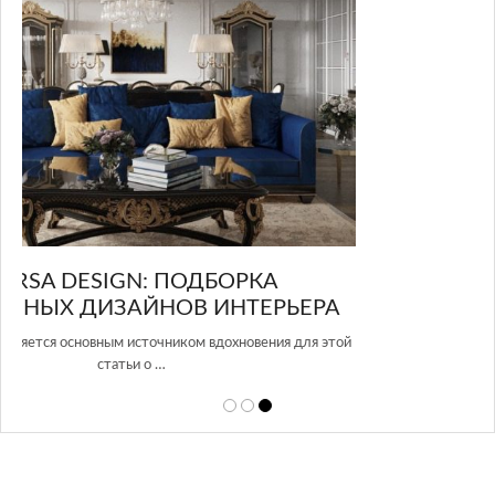
GLAZOV DESIGN GROUP – УНИКАЛЬНЫЙ
А
ПОДХОД К ДИЗАЙНУ
той
Glazov Design Group- это одна из лучших студий дизайна интерьера
в Росси…