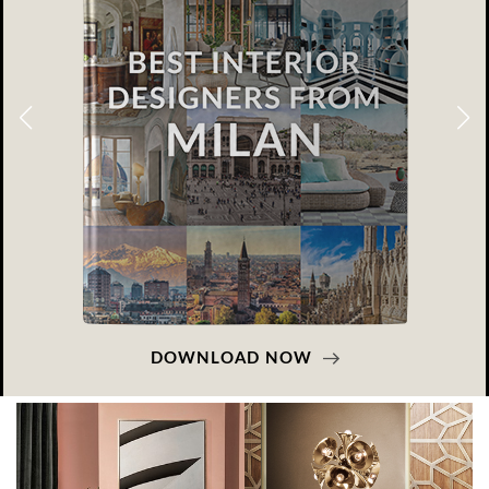
GLAZOV DESIGN GROUP – УНИКАЛЬНЫЙ
ПОДХОД К ДИЗАЙНУ
Glazov Design Group- это одна из лучших студий дизайна интерьера
в Росси…
DOWNLOAD NOW