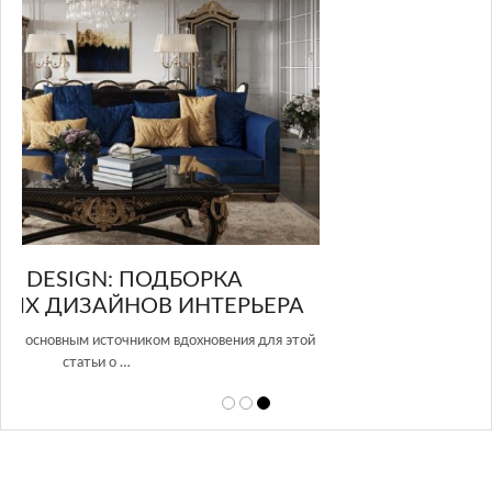
GLAZOV DESIGN GROUP – УНИКАЛЬНЫЙ
А
ПОДХОД К ДИЗАЙНУ
той
Glazov Design Group- это одна из лучших студий дизайна интерьера
в Росси…