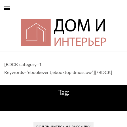
[BDCK category=1
Keywords=”ebookevent,ebooktopidmoscow”][/BDCK]
Tag:
MAISON & OBJET 2014
ПОДПИШИТЕСЬ НА РАССЫЛКУ