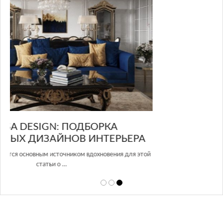
GLAZOV DESIGN GROUP – УНИКАЛЬНЫЙ
А
ПОДХОД К ДИЗАЙНУ
той
Glazov Design Group- это одна из лучших студий дизайна интерьера
в Росси…