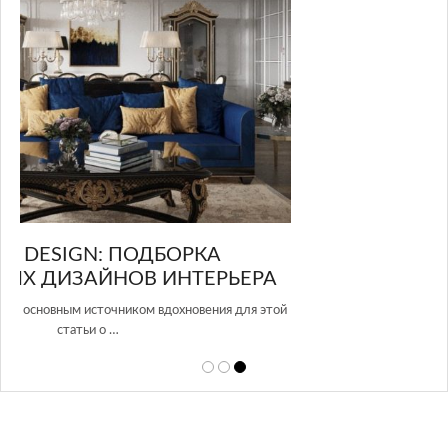
GLAZOV DESIGN GROUP – УНИКАЛЬНЫЙ
А
ПОДХОД К ДИЗАЙНУ
той
Glazov Design Group- это одна из лучших студий дизайна интерьера
в Росси…