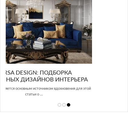
GLAZOV DESIGN GROUP – УНИКАЛЬНЫЙ
А
ПОДХОД К ДИЗАЙНУ
той
Glazov Design Group- это одна из лучших студий дизайна интерьера
в Росси…