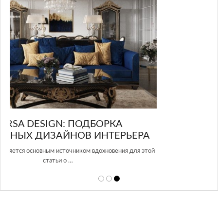
GLAZOV DESIGN GROUP – УНИКАЛЬНЫЙ
А
ПОДХОД К ДИЗАЙНУ
той
Glazov Design Group- это одна из лучших студий дизайна интерьера
в Росси…