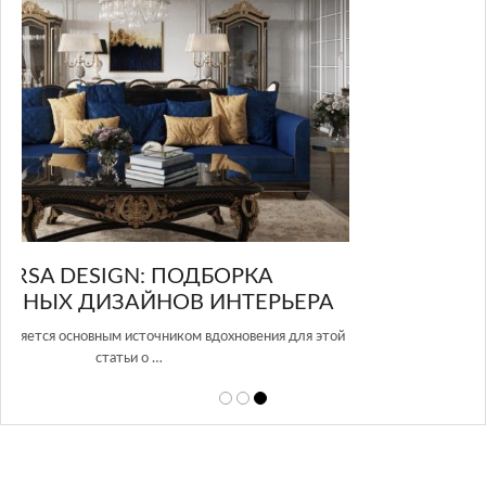
GLAZOV DESIGN GROUP – УНИКАЛЬНЫЙ
А
ПОДХОД К ДИЗАЙНУ
той
Glazov Design Group- это одна из лучших студий дизайна интерьера
в Росси…