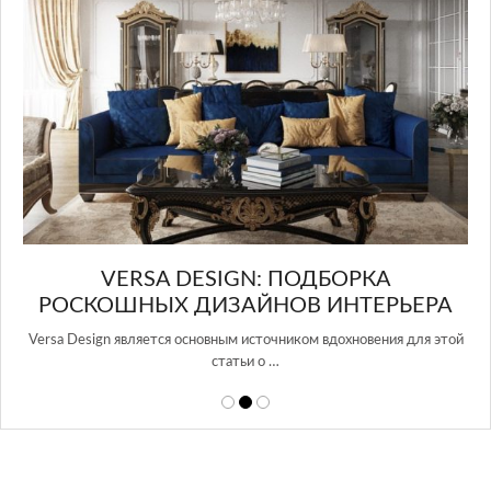
в Росси…
GN: ПОДБОРКА
АЙНОВ ИНТЕРЬЕРА
 источником вдохновения для этой
ьи о …