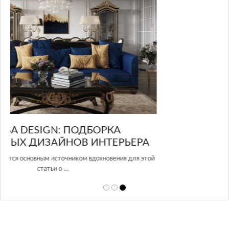
в Росси…
А
той