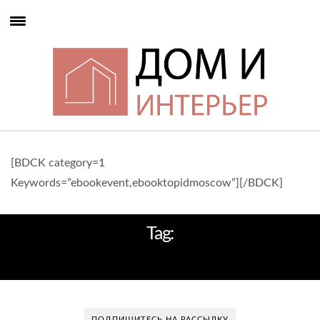
[BDCK category=1
Keywords=”ebookevent,ebooktopidmoscow”][/BDCK]
Tag:
CRISTINA JORGE DE CARVALHO
ПОДПИШИТЕСЬ НА РАССЫЛКУ