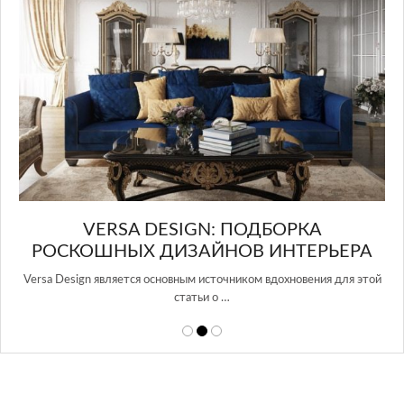
в Росси…
А
РЬЕРА
ния для этой