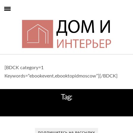
[BDCK category=1
Keywords=”ebookevent,ebooktopidmoscow”][/BDCK]
Tag:
CONRAD MALDIVES RANGALI ISLAND
ПОДПИШИТЕСЬ НА РАССЫЛКУ