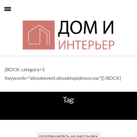
[BDCK category=1
Keywords=”ebookevent,ebooktopidmoscow”][/BDCK]
Tag:
«CASA BARONE»
ПОДПИШИТЕСЬ НА РАССЫЛКУ