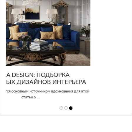
GLAZOV DESIGN GROUP – УНИКАЛЬНЫЙ
А
ПОДХОД К ДИЗАЙНУ
той
Glazov Design Group- это одна из лучших студий дизайна интерьера
в Росси…