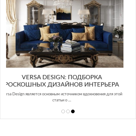
в Росси…
РА
 этой