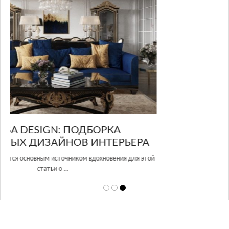
GLAZOV DESIGN GROUP – УНИКАЛЬНЫЙ
А
ПОДХОД К ДИЗАЙНУ
той
Glazov Design Group- это одна из лучших студий дизайна интерьера
в Росси…