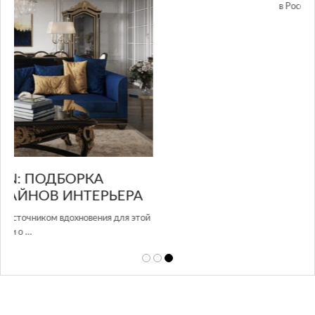
GLAZOV DESIGN GROUP – УНИКАЛЬНЫЙ
А
ПОДХОД К ДИЗАЙНУ
той
Glazov Design Group- это одна из лучших студий дизайна интерьера
в Росси…