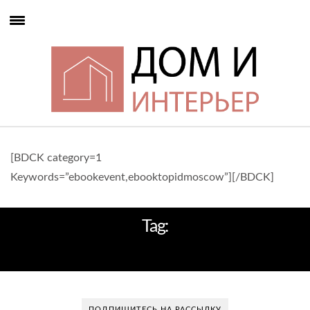
[BDCK category=1
Keywords=”ebookevent,ebooktopidmoscow”][/BDCK]
Tag:
AТМОСФЕРА
ПОДПИШИТЕСЬ НА РАССЫЛКУ