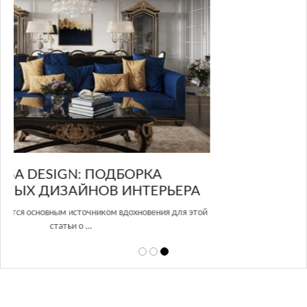
GLAZOV DESIGN GROUP – УНИКАЛЬНЫЙ
А
ПОДХОД К ДИЗАЙНУ
той
Glazov Design Group- это одна из лучших студий дизайна интерьера
в Росси…