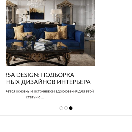
GLAZOV DESIGN GROUP – УНИКАЛЬНЫЙ
А
ПОДХОД К ДИЗАЙНУ
той
Glazov Design Group- это одна из лучших студий дизайна интерьера
в Росси…