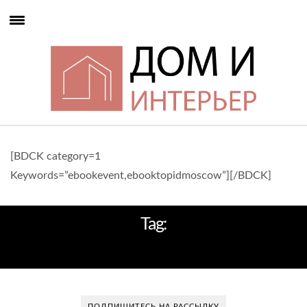
[BDCK category=1
Keywords=”ebookevent,ebooktopidmoscow”][/BDCK]
Tag:
УМБЕРТО И ФЕРНАНДО КАМПАНА
ПОДПИШИТЕСЬ НА РАССЫЛКУ