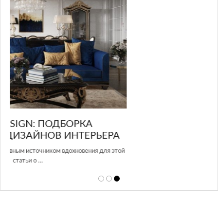
GLAZOV DESIGN GROUP – УНИКАЛЬНЫЙ
А
ПОДХОД К ДИЗАЙНУ
той
Glazov Design Group- это одна из лучших студий дизайна интерьера
в Росси…