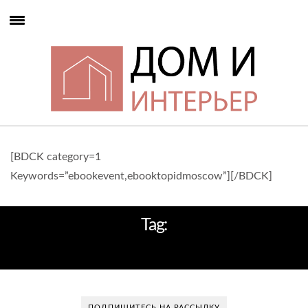
[BDCK category=1
Keywords=”ebookevent,ebooktopidmoscow”][/BDCK]
Tag:
УКРАИНА
ПОДПИШИТЕСЬ НА РАССЫЛКУ