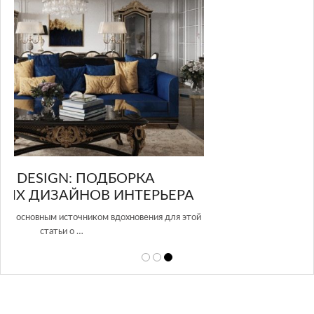
GLAZOV DESIGN GROUP – УНИКАЛЬНЫЙ
А
ПОДХОД К ДИЗАЙНУ
той
Glazov Design Group- это одна из лучших студий дизайна интерьера
в Росси…