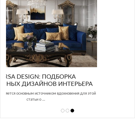
GLAZOV DESIGN GROUP – УНИКАЛЬНЫЙ
А
ПОДХОД К ДИЗАЙНУ
той
Glazov Design Group- это одна из лучших студий дизайна интерьера
в Росси…