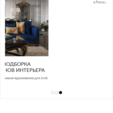
GLAZOV DESIGN GROUP – УНИКАЛЬНЫЙ
А
ПОДХОД К ДИЗАЙНУ
той
Glazov Design Group- это одна из лучших студий дизайна интерьера
в Росси…