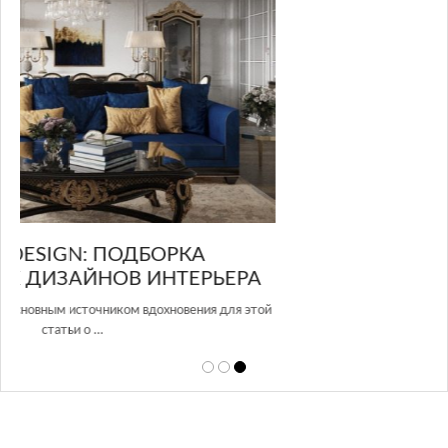
GLAZOV DESIGN GROUP – УНИКАЛЬНЫЙ
А
ПОДХОД К ДИЗАЙНУ
той
Glazov Design Group- это одна из лучших студий дизайна интерьера
в Росси…