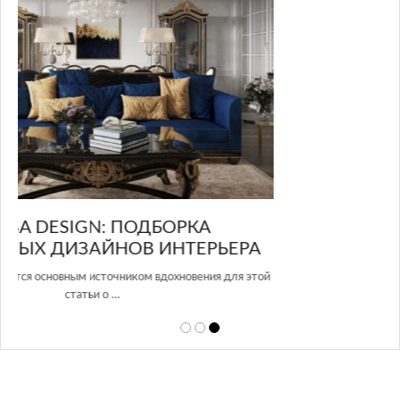
GLAZOV DESIGN GROUP – УНИКАЛЬНЫЙ
А
ПОДХОД К ДИЗАЙНУ
той
Glazov Design Group- это одна из лучших студий дизайна интерьера
в Росси…