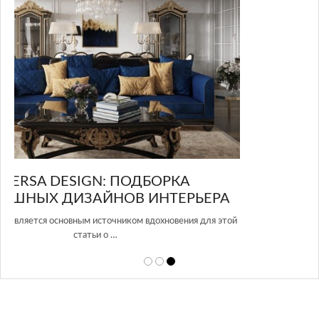
GLAZOV DESIGN GROUP – УНИКАЛЬНЫЙ
А
ПОДХОД К ДИЗАЙНУ
той
Glazov Design Group- это одна из лучших студий дизайна интерьера
в Росси…