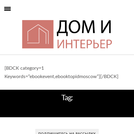
[BDCK category=1
Keywords=”ebookevent,ebooktopidmoscow”][/BDCK]
Tag:
ТАУНХАУС
ПОДПИШИТЕСЬ НА РАССЫЛКУ