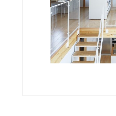
ЯПОНС
Яп