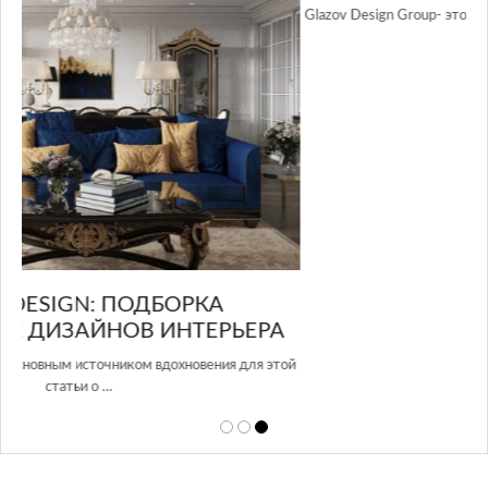
GLAZOV DESIGN GROUP – УНИКАЛЬНЫЙ
А
ПОДХОД К ДИЗАЙНУ
той
Glazov Design Group- это одна из лучших студий дизайна интерьера
в Росси…