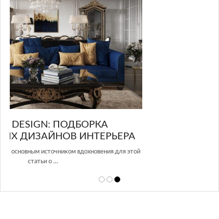
в Росси…
А
той