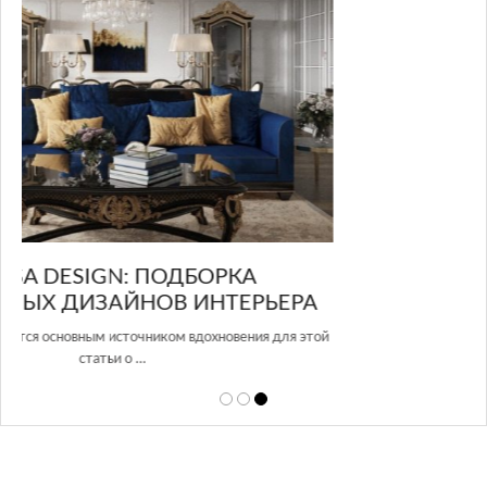
GLAZOV DESIGN GROUP – УНИКАЛЬНЫЙ
А
ПОДХОД К ДИЗАЙНУ
той
Glazov Design Group- это одна из лучших студий дизайна интерьера
в Росси…