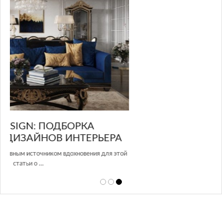
GLAZOV DESIGN GROUP – УНИКАЛЬНЫЙ
А
ПОДХОД К ДИЗАЙНУ
той
Glazov Design Group- это одна из лучших студий дизайна интерьера
в Росси…