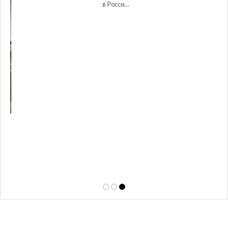
GLAZOV DESIGN GROUP – УНИКАЛЬНЫЙ
А
ПОДХОД К ДИЗАЙНУ
той
Glazov Design Group- это одна из лучших студий дизайна интерьера
в Росси…